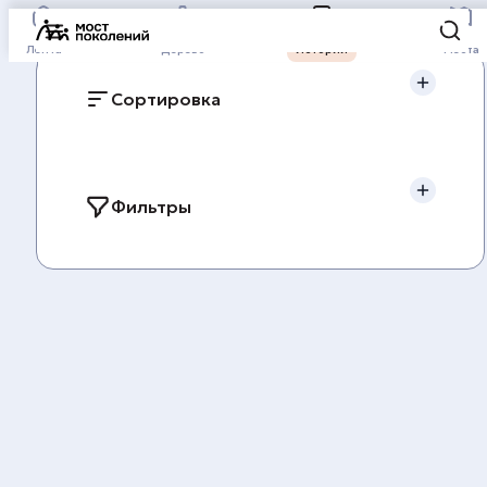
Лента
Дерево
Истории
Места
Сортировка
Подождите, идет загрузка...
Фильтры